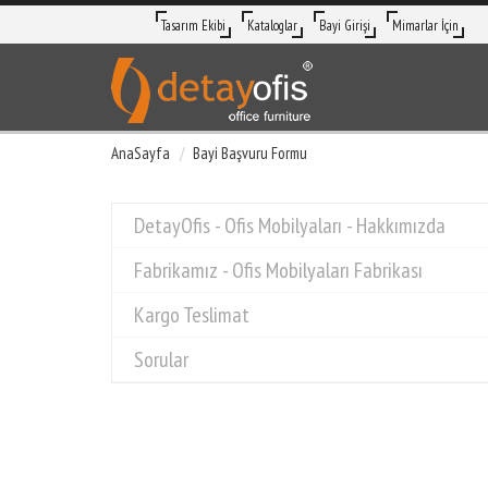
Tasarım Ekibi
Kataloglar
Bayi Girişi
Mimarlar İçin
AnaSayfa
Bayi Başvuru Formu
DetayOfis - Ofis Mobilyaları - Hakkımızda
Fabrikamız - Ofis Mobilyaları Fabrikası
Kargo Teslimat
Sorular