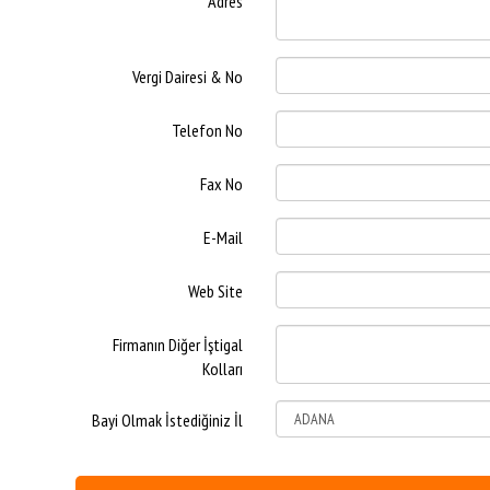
Adres
Vergi Dairesi & No
Telefon No
Fax No
E-Mail
Web Site
Firmanın Diğer İştigal
Kolları
Bayi Olmak İstediğiniz İl