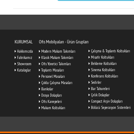
KURUMSAL
Ofis Mobilyaları - Ürün Grupları
Çalışma & Toplantı Koltukları
Hakkımızda
Modern Makam Takımları
Misafir Koltukları
Fabrikamız
Klasik Makam Takımları
Bekleme Koltukları
Showroom
Ofis Yönetici Takımları
Sinema Koltukları
Kataloglar
Toplantı Masaları
Konferans Koltukları
Personel Masaları
Sedirler
Çoklu Çalışma Masaları
Bar Tabureleri
Bankolar
Çelik Dolaplar
Dosya Dolapları
Compact Arşiv Dolapları
Ofis Kanepeleri
Bölücü Seperasyon Sistemleri
Makam Koltukları