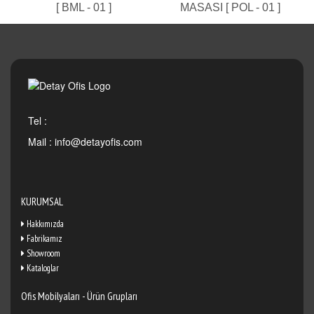
[ BML - 01 ]
MASASI [ POL - 01 ]
Tel :
Mail :
info@detayofis.com
KURUMSAL
Hakkımızda
Fabrikamız
Showroom
Kataloglar
Ofis Mobilyaları - Ürün Grupları