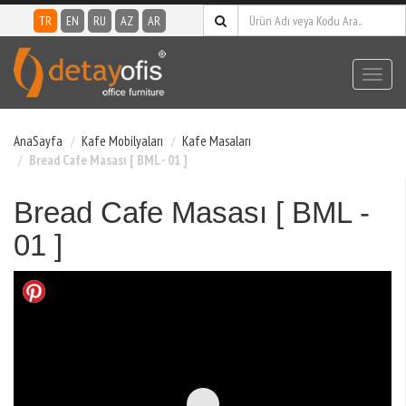
TR
EN
RU
AZ
AR
Toggl
navig
AnaSayfa
Kafe Mobilyaları
Kafe Masaları
Bread Cafe Masası [ BML - 01 ]
Bread Cafe Masası [ BML -
01 ]