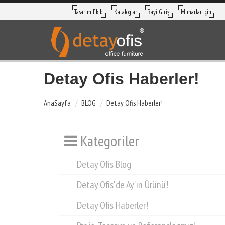
Tasarım Ekibi
Kataloglar
Bayi Girişi
Mimarlar İçin
Detay Ofis Haberler!
AnaSayfa
BLOG
Detay Ofis Haberler!
Kategoriler
Detay Ofis Blog
Detay Ofis'de Ay'ın Ürünü!
Detay Ofis Haberler!