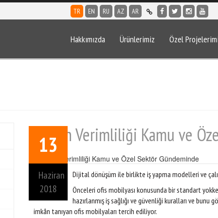
TR
EN
RU
AZ
AR
Hakkımızda
Ürünlerimiz
Özel Projelerim
Çalışan Verimliliği Kamu ve Ö
13
Haziran
Dijital dönüşüm ile birlikte iş yapma modelleri ve çalı
2018
Önceleri ofis mobilyası konusunda bir standart yokken
hazırlanmış iş sağlığı ve güvenliği kuralları ve bun
imkân tanıyan ofis mobilyaları tercih ediliyor.