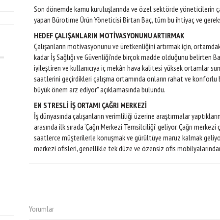
Son dönemde kamu kuruluşlarında ve özel sektörde yöneticilerin çalı
yapan Bürotime Ürün Yöneticisi Birtan Baç, tüm bu ihtiyaç ve gereksi
HEDEF ÇALIŞANLARIN MOTİVASYONUNU ARTIRMAK
Çalışanların motivasyonunu ve üretkenliğini artırmak için, ortamd
kadar İş Sağlığı ve Güvenliği’nde birçok madde olduğunu belirten Baç
iyileştiren ve kullanıcıya iç mekân hava kalitesi yüksek ortamlar su
saatlerini geçirdikleri çalışma ortamında onların rahat ve konforlu 
büyük önem arz ediyor” açıklamasında bulundu.
EN STRESLİ İŞ ORTAMI ÇAĞRI MERKEZİ
İş dünyasında çalışanların verimliliği üzerine araştırmalar yaptıkların
arasında ilk sırada ‘Çağrı Merkezi Temsilciliği’ geliyor. Çağrı merkez
saatlerce müşterilerle konuşmak ve gürültüye maruz kalmak geliyor.
merkezi ofisleri, genellikle tek düze ve özensiz ofis mobilyalarınd
Yorumlar