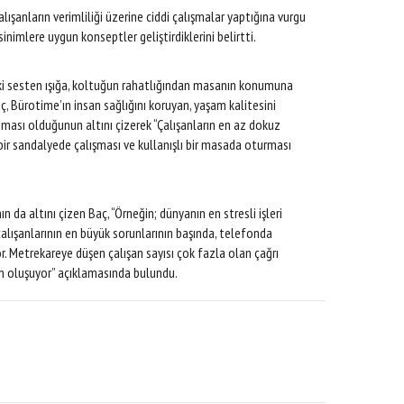
şanların verimliliği üzerine ciddi çalışmalar yaptığına vurgu
nimlere uygun konseptler geliştirdiklerini belirtti.
aki sesten ışığa, koltuğun rahatlığından masanın konumuna
, Bürotime’ın insan sağlığını koruyan, yaşam kalitesini
nması olduğunun altını çizerek “Çalışanların en az dokuz
bir sandalyede çalışması ve kullanışlı bir masada oturması
ın da altını çizen Baç, “Örneğin; dünyanın en stresli işleri
i çalışanlarının en büyük sorunlarının başında, telefonda
 Metrekareye düşen çalışan sayısı çok fazla olan çağrı
an oluşuyor” açıklamasında bulundu.