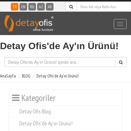
TR
EN
RU
AZ
AR
Toggl
navig
Detay Ofis'de Ay'ın Ürünü!
AnaSayfa
BLOG
Detay Ofis'de Ay'ın Ürünü!
Kategoriler
Detay Ofis Blog
Detay Ofis'de Ay'ın Ürünü!