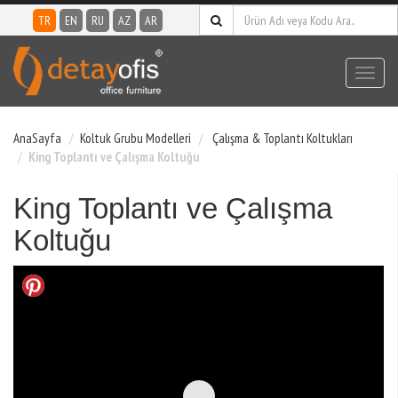
TR
EN
RU
AZ
AR
Toggl
navig
AnaSayfa
Koltuk Grubu Modelleri
Çalışma & Toplantı Koltukları
King Toplantı ve Çalışma Koltuğu
King Toplantı ve Çalışma
Koltuğu