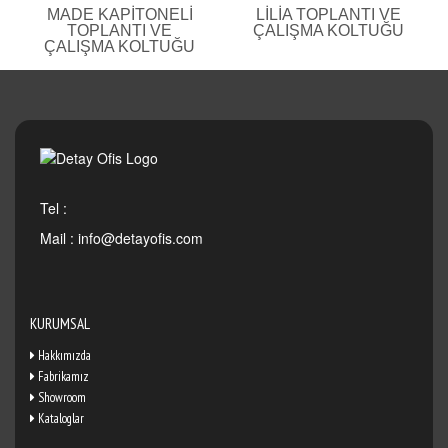
MADE KAPITONELI
LILIA TOPLANTI VE
TOPLANTI VE
ÇALIŞMA KOLTUĞU
ÇALIŞMA KOLTUĞU
Tel :
Mail :
info@detayofis.com
KURUMSAL
Hakkımızda
Fabrikamız
Showroom
Kataloglar