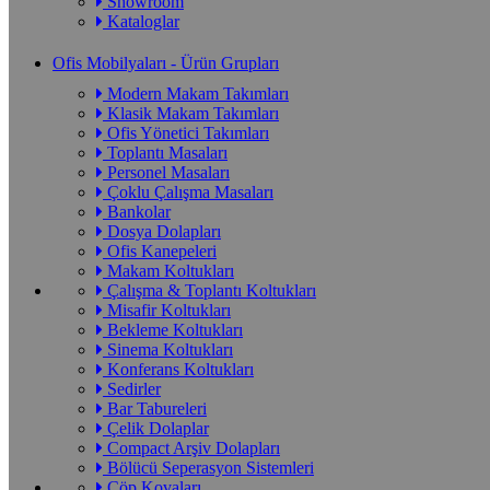
Showroom
Kataloglar
Ofis Mobilyaları - Ürün Grupları
Modern Makam Takımları
Klasik Makam Takımları
Ofis Yönetici Takımları
Toplantı Masaları
Personel Masaları
Çoklu Çalışma Masaları
Bankolar
Dosya Dolapları
Ofis Kanepeleri
Makam Koltukları
Çalışma & Toplantı Koltukları
Misafir Koltukları
Bekleme Koltukları
Sinema Koltukları
Konferans Koltukları
Sedirler
Bar Tabureleri
Çelik Dolaplar
Compact Arşiv Dolapları
Bölücü Seperasyon Sistemleri
Çöp Kovaları