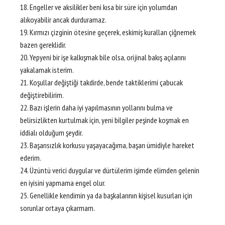
18. Engeller ve aksilikler beni kısa bir süre için yolumdan
alıkoyabilir ancak durduramaz.
19. Kırmızı çizginin ötesine geçerek, eskimiş kuralları çiğnemek
bazen gereklidir.
20. Yepyeni bir işe kalkışmak bile olsa, orijinal bakış açılarını
yakalamak isterim.
21. Koşullar değiştiği takdirde, bende taktiklerimi çabucak
değiştirebilirim.
22. Bazı işlerin daha iyi yapılmasının yollarını bulma ve
belirsizlikten kurtulmak için, yeni bilgiler peşinde koşmak en
iddialı olduğum şeydir.
23. Başarısızlık korkusu yaşayacağıma, başarı ümidiyle hareket
ederim.
24. Üzüntü verici duygular ve dürtülerim işimde elimden gelenin
en iyisini yapmama engel olur.
25. Genellikle kendimin ya da başkalarının kişisel kusurları için
sorunlar ortaya çıkarmam.