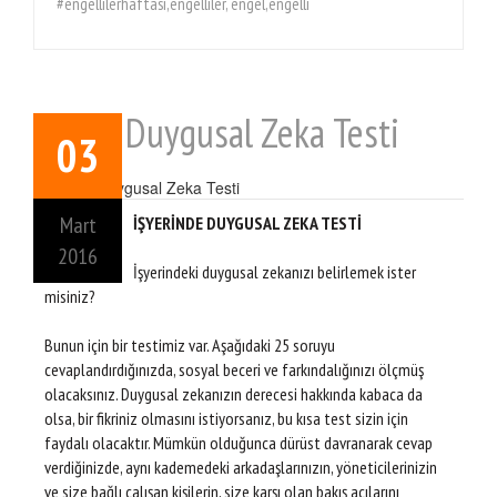
#engellilerhaftası,engelliler, engel,engelli
Ofiste Duygusal Zeka Testi
03
Mart
İŞYERİNDE DUYGUSAL ZEKA TESTİ
2016
İşyerindeki duygusal zekanızı belirlemek ister
misiniz?
Bunun için bir testimiz var. Aşağıdaki 25 soruyu
cevaplandırdığınızda, sosyal beceri ve farkındalığınızı ölçmüş
olacaksınız. Duygusal zekanızın derecesi hakkında kabaca da
olsa, bir fikriniz olmasını istiyorsanız, bu kısa test sizin için
faydalı olacaktır. Mümkün olduğunca dürüst davranarak cevap
verdiğinizde, aynı kademedeki arkadaşlarınızın, yöneticilerinizin
ve size bağlı çalışan kişilerin, size karşı olan bakış açılarını