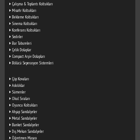
Çalışma & Toplantı Koltukları
Misafir Koltukları
Bekleme Koltukları
Sinema Koltukları
Konferans Koltukları
Sedirler
Bar Tabureleri
Çelik Dolaplar
Compact Arşiv Dolapları
Bölücü Seperasyon Sistemleri
Çöp Kovaları
Askılıklar
Sümenler
Okul Sıraları
Oyuncu Koltukları
Ahşap Sandalyeler
Metal Sandalyeler
Banket Sandalyeler
Dış Mekan Sandalyeler
Öğretmen Masası