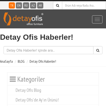
TR
EN
RU
AZ
AR
Toggl
navig
Detay Ofis Haberler!
AnaSayfa
BLOG
Detay Ofis Haberler!
Kategoriler
Detay Ofis Blog
Detay Ofis'de Ay'ın Ürünü!