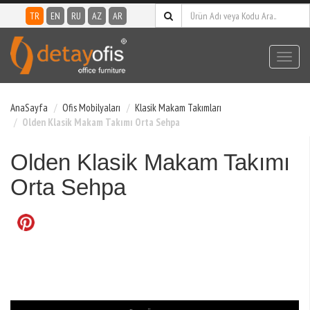
TR
EN
RU
AZ
AR
Toggl
navig
AnaSayfa
Ofis Mobilyaları
Klasik Makam Takımları
Olden Klasik Makam Takımı Orta Sehpa
Olden Klasik Makam Takımı
Orta Sehpa