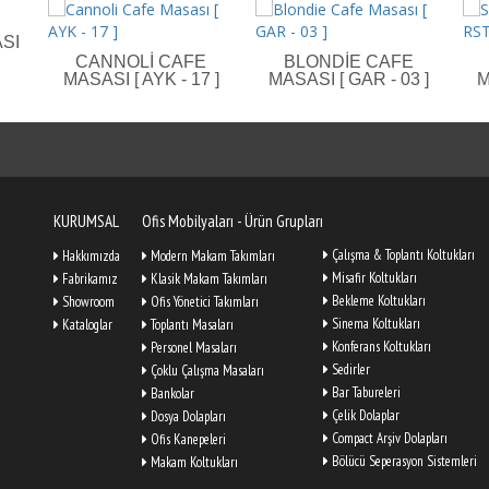
SI
CANNOLI CAFE
BLONDIE CAFE
MASASI [ AYK - 17 ]
MASASI [ GAR - 03 ]
M
KURUMSAL
Ofis Mobilyaları - Ürün Grupları
Çalışma & Toplantı Koltukları
Hakkımızda
Modern Makam Takımları
Misafir Koltukları
Fabrikamız
Klasik Makam Takımları
Bekleme Koltukları
Showroom
Ofis Yönetici Takımları
Sinema Koltukları
Kataloglar
Toplantı Masaları
Konferans Koltukları
Personel Masaları
Sedirler
Çoklu Çalışma Masaları
Bar Tabureleri
Bankolar
Çelik Dolaplar
Dosya Dolapları
Compact Arşiv Dolapları
Ofis Kanepeleri
Bölücü Seperasyon Sistemleri
Makam Koltukları