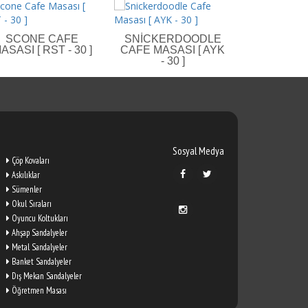
SCONE CAFE
SNICKERDOODLE
BREAD
ASASI [ RST - 30 ]
CAFE MASASI [ AYK
MASASI [ B
- 30 ]
Sosyal Medya
Çöp Kovaları
Askılıklar
Sümenler
Okul Sıraları
Oyuncu Koltukları
Ahşap Sandalyeler
Metal Sandalyeler
Banket Sandalyeler
Dış Mekan Sandalyeler
Öğretmen Masası