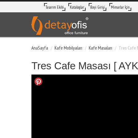
Tasarım Ekibi
Kataloglar
Bayi Girişi
Mimarlar İçin
AnaSayfa
Kafe Mobilyaları
Kafe Masaları
Tres Cafe M
Tres Cafe Masası [ AYK 