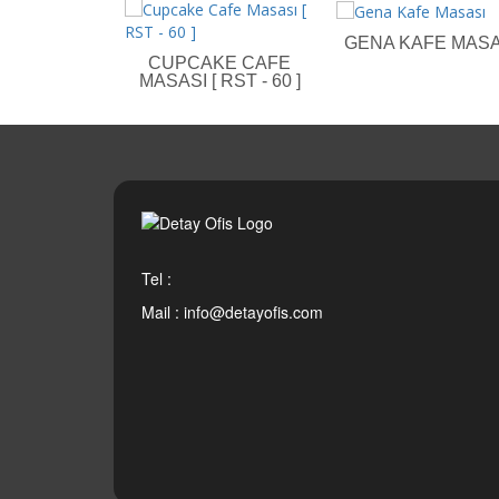
GENA KAFE MASA
CUPCAKE CAFE
MASASI [ RST - 60 ]
Tel :
Mail :
info@detayofis.com