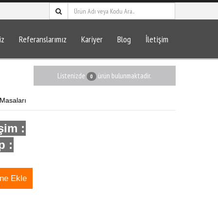
iz
Referanslarımız
Kariyer
Blog
İletişim
Listenizde
ürün bulunmaktadir.
0
 Masaları
işim :
 :
ine Ekle