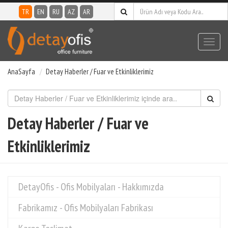
TR
EN
RU
AZ
AR
Toggl
navig
AnaSayfa
Detay Haberler
/ Fuar ve Etkinliklerimiz
Detay Haberler / Fuar ve
Etkinliklerimiz
DetayOfis - Ofis Mobilyaları - Hakkımızda
Fabrikamız - Ofis Mobilyaları Fabrikası