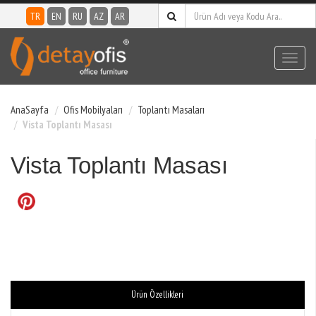
TR
EN
RU
AZ
AR
Toggl
navig
AnaSayfa
Ofis Mobilyaları
Toplantı Masaları
Vista Toplantı Masası
Vista Toplantı Masası
Ürün Özellikleri