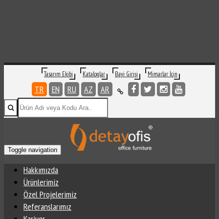
Tasarım Ekibi
Kataloglar
Bayi Girişi
Mimarlar İçin
TR
EN
RU
AZ
AR
Toggle navigation
Hakkımızda
Ürünlerimiz
Özel Projelerimiz
Referanslarımız
Kariyer