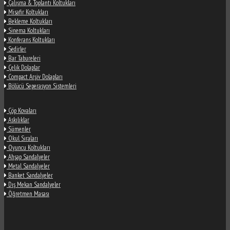
Çalışma & Toplantı Koltukları
Misafir Koltukları
Bekleme Koltukları
Sinema Koltukları
Konferans Koltukları
Sedirler
Bar Tabureleri
Çelik Dolaplar
Compact Arşiv Dolapları
Bölücü Seperasyon Sistemleri
Çöp Kovaları
Askılıklar
Sümenler
Okul Sıraları
Oyuncu Koltukları
Ahşap Sandalyeler
Metal Sandalyeler
Banket Sandalyeler
Dış Mekan Sandalyeler
Öğretmen Masası