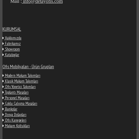
Mail :
info@detayofis.com
KURUMSAL
Hakkımızda
Fabrikamız
Showroom
Kataloglar
Ofis Mobilyaları - Ürün Grupları
Modern Makam Takımları
Klasik Makam Takımları
Ofis Yönetici Takımları
Toplantı Masaları
Personel Masaları
Çoklu Çalışma Masaları
Bankolar
Dosya Dolapları
Ofis Kanepeleri
Makam Koltukları