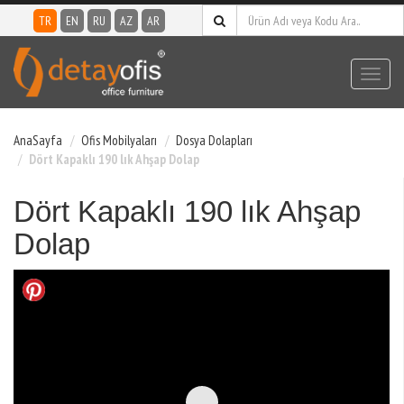
TR
EN
RU
AZ
AR
Toggl
navig
AnaSayfa
Ofis Mobilyaları
Dosya Dolapları
Dört Kapaklı 190 lık Ahşap Dolap
Dört Kapaklı 190 lık Ahşap
Dolap