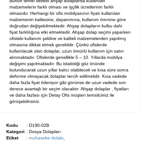
Bunun temel sebebi ahşap dolaplarda kullanılan
malzemelerin farklı olması ve işçilik ücretlerinin farklı
olmasıdır. Herhangi bir ofis mobilyasının fiyatı kullanılan
malzemenin kalitesine, dayanımına, kullanım ömrüne göre
doğrudan değişebilmektedir. Ahşap dolapların kulbu dahi
fiyat farklılığına etki etmektedir. Ahşap dolap seçimi yaparken
ofisteki kullanım şekline ve kaliteli malzemelerden yapılmış
olmasına dikkat etmek gereklidir. Çünkü ofislerde
kullanılacak olan dolaplar, uzun ömürlü kullanım için satın
alınmaktadır. Ofislerde genellikle 5 – 10. Yıllarda mobilya
değişimi yapılmaktadır. Bu istatistiği göz önünde
bulundurarak uzun yıllar kalıcı olabilecek ve kısa süre sonra
deforme olmayacak dolaplar tercih edilmelidir. Kısa vadede
daha fazla fiyat ödeniyor gibi görünse de uzun vadede son
derece avantajlı bir seçim olacaktır. Ahşap dolaplar , fiyatları
ve daha fazlası için Detay Ofis müşteri temsilcimiz ile
görüşebilirsiniz.
Kodu
: D190-02B
Kategori
: Dosya Dolapları
Etiket
:
muhasebe dolabı
,