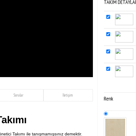
TAKIM DETAYLARI 
Sorular
İletişim
Renk
Takımı
etici Takımı ile tanışmamışsınız demektir.