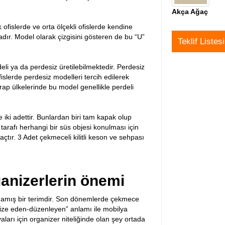
Akça Ağaç
 ofislerde ve orta ölçekli ofislerde kendine
adır. Model olarak çizgisini gösteren de bu “U”
Teklif Listes
li ya da perdesiz üretilebilmektedir. Perdesiz
islerde perdesiz modelleri tercih edilerek
p ülkelerinde bu model genellikle perdeli
 iki adettir. Bunlardan biri tam kapak olup
tarafı herhangi bir süs objesi konulması için
tır. 3 Adet çekmeceli kilitli keson ve sehpası
ganizerlerin önemi
mamış bir terimdir. Son dönemlerde çekmece
anize eden-düzenleyen” anlamı ile mobilya
ları için organizer niteliğinde olan şey ortada