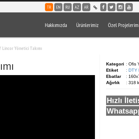
TR
EN
RU
AZ
AR
Hakkımızda
Ürünlerimiz
Özel Projelerim
 Lincor Yönetici Takımı
ımı
Kategori
: Ofis 
Etiket
:
DTY L
Ebatlar
: 160x
Ağırlık
: 318 
Hızlı İlet
Whatsapp