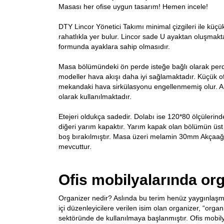
Masası her ofise uygun tasarım! Hemen incele!
DTY Lincor Yönetici Takımı minimal çizgileri ile küçük
rahatlıkla yer bulur. Lincor sade U ayaktan oluşmakt
formunda ayaklara sahip olmasıdır.
Masa bölümündeki ön perde isteğe bağlı olarak perde
modeller hava akışı daha iyi sağlamaktadır. Küçük of
mekandaki hava sirkülasyonu engellenmemiş olur. Ara
olarak kullanılmaktadır.
Etejeri oldukça sadedir. Dolabı ise 120*80 ölçülerinde
diğeri yarım kapaktır. Yarım kapak olan bölümün üst 
boş bırakılmıştır. Masa üzeri melamin 30mm Akçaağaç
mevcuttur.
Ofis mobilyalarında or
Organizer nedir? Aslında bu terim henüz yaygınlaş
içi düzenleyicilere verilen isim olan organizer, “org
sektöründe de kullanılmaya başlanmıştır. Ofis mobilya