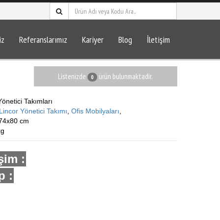
iz
Referanslarımız
Kariyer
Blog
İletişim
Listenizde
ürün bulunmaktadir.
0
Yönetici Takımları
incor Yönetici Takımı
,
Ofis Mobilyaları
,
74x80 cm
kg
işim :
 :