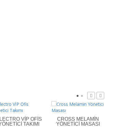
LECTRO VİP OFIS
CROSS MELAMIN
DTY ERA 
YÖNETICI TAKIMI
YÖNETICI MASASI
TAK