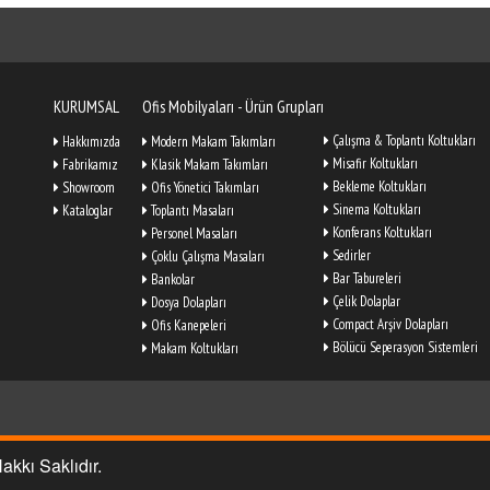
KURUMSAL
Ofis Mobilyaları - Ürün Grupları
Çalışma & Toplantı Koltukları
Hakkımızda
Modern Makam Takımları
Misafir Koltukları
Fabrikamız
Klasik Makam Takımları
Bekleme Koltukları
Showroom
Ofis Yönetici Takımları
Sinema Koltukları
Kataloglar
Toplantı Masaları
Konferans Koltukları
Personel Masaları
Sedirler
Çoklu Çalışma Masaları
Bar Tabureleri
Bankolar
Çelik Dolaplar
Dosya Dolapları
Compact Arşiv Dolapları
Ofis Kanepeleri
Bölücü Seperasyon Sistemleri
Makam Koltukları
akkı Saklıdır.