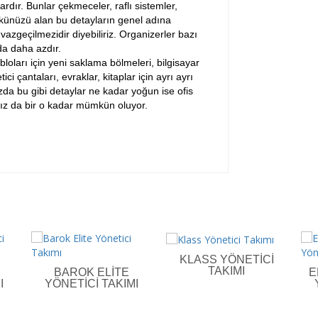
rdır. Bunlar çekmeceler, raflı sistemler,
 yükünüzü alan bu detayların genel adına
 vazgeçilmezidir diyebiliriz. Organizerler bazı
da daha azdır.
bloları için yeni saklama bölmeleri, bilgisayar
ci çantaları, evraklar, kitaplar için ayrı ayrı
zda bu gibi detaylar ne kadar yoğun ise ofis
anız da bir o kadar mümkün oluyor.
KLASS YÖNETICI
TAKIMI
BAROK ELITE
E
I
YÖNETICI TAKIMI