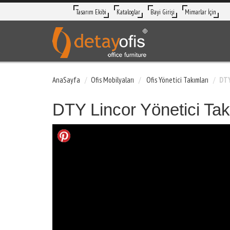
Tasarım Ekibi
Kataloglar
Bayi Girişi
Mimarlar İçin
AnaSayfa
Ofis Mobilyaları
Ofis Yönetici Takımları
DTY
DTY Lincor Yönetici Tak