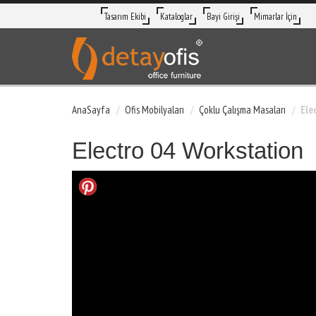
Tasarım Ekibi
Kataloglar
Bayi Girişi
Mimarlar İçin
AnaSayfa
Ofis Mobilyaları
Çoklu Çalışma Masaları
Ele
Electro 04 Workstation