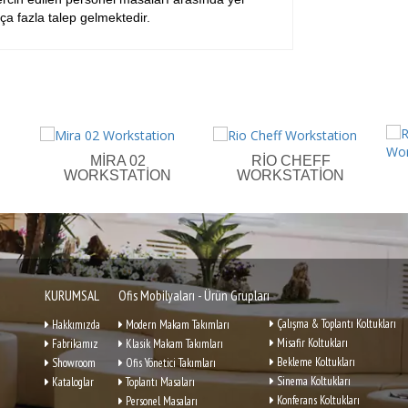
kça fazla talep gelmektedir.
MIRA 02
RIO CHEFF
WORKSTATION
WORKSTATION
KURUMSAL
Ofis Mobilyaları - Ürün Grupları
Çalışma & Toplantı Koltukları
Hakkımızda
Modern Makam Takımları
Misafir Koltukları
Fabrikamız
Klasik Makam Takımları
Bekleme Koltukları
Showroom
Ofis Yönetici Takımları
Sinema Koltukları
Kataloglar
Toplantı Masaları
Konferans Koltukları
Personel Masaları