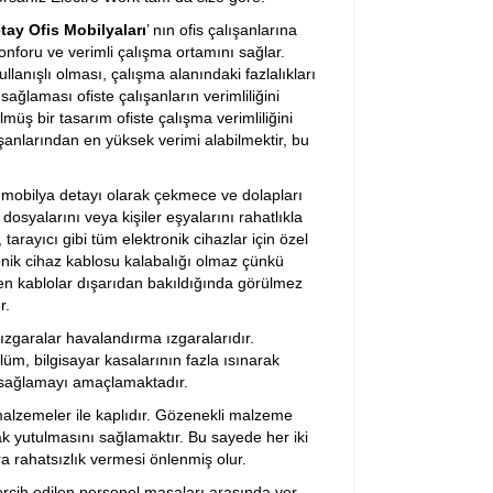
tay Ofis Mobilyaları
’ nın ofis çalışanlarına
konforu ve verimli çalışma ortamını sağlar.
lanışlı olması, çalışma alanındaki fazlalıkları
ağlaması ofiste çalışanların verimliliğini
üş bir tasarım ofiste çalışma verimliliğini
ışanlarından en yüksek verimi alabilmektir, bu
 mobilya detayı olarak çekmece ve dolapları
 dosyalarını veya kişiler eşyalarını rahatlıkla
 tarayıcı gibi tüm elektronik cihazlar için özel
onik cihaz kablosu kalabalığı olmaz çünkü
yen kablolar dışarıdan bakıldığında görülmez
r.
ızgaralar havalandırma ızgaralarıdır.
lüm, bilgisayar kasalarının fazla ısınarak
ı sağlamayı amaçlamaktadır.
alzemeler ile kaplıdır. Gözenekli malzeme
k yutulmasını sağlamaktır. Bu sayede her iki
a rahatsızlık vermesi önlenmiş olur.
ercih edilen personel masaları arasında yer