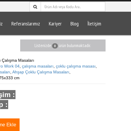
iz
Referanslarımız
Kariyer
Blog
İletişim
Listenizde
ürün bulunmaktadir.
0
u Çalışma Masaları
ro Work 04
,
çalışma masaları
,
çoklu çalışma masası
,
saları
,
Ahşap Çoklu Çalışma Masaları
,
75x333 cm
işim :
 :
ine Ekle