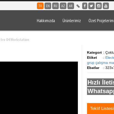
TR
EN
RU
AZ
AR
Hakkımızda
Ürünlerimiz
Özel Projelerim
ctro 04 Workstation
Kategori
: Çokl
Etiket
:
Elect
grup çalışma ma
Ebatlar
: 323x
Hızlı İlet
Whatsapp
Teklif Listes