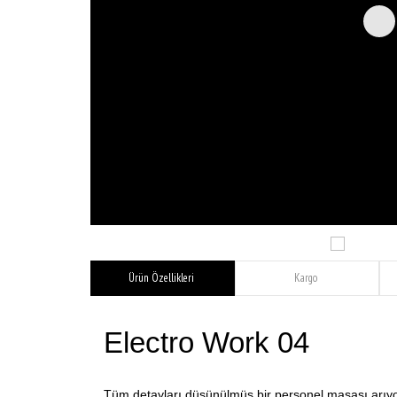
Ürün Özellikleri
Kargo
Electro Work 04
Tüm detayları düşünülmüş bir personel masası arıyo