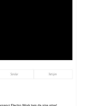
Sorular
İletişim
rsanız Electro Work tam da size göre!