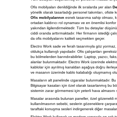
Ofis mobilyaları denildiğinde ilk sıralarda yer alan
De
yönelik olarak tasarladığı personel takımları, ofiste 
Ofis mobilyalarının
esnek tasarıma sahip olması, kul
ortadan kaldırıcı rol oynaması ve en önemlisi konfor s
yakından ilgilendirmektedir. Tüm bu detaylar düşünülm
ciddi oranda arttırmaktadır. Her firmanın istediği çal
da ofis mobilyalarını kaliteli seçmekten geçer.
Electro Work sade ve ferah tasarımıyla göz yormaz,
oldukça kullanışlı yapıdadır. Ofis çalışanları gereksiz
bu bölmelerden barındırabilirler. Laptop, yazıcı, faks,
alanlar bulunmaktadır. Electro Work üzerinde elektr
kablolar için ayrılmış kanaldan aşağıya doğru ilerle
ve masanın üzerinde kablo kalabalığı oluşmamış olu
Masaların alt panelinde ızgaralar bulunmaktadır. Bu 
Bilgisayar kasaları için özel olarak tasarlanmış bu bö
sistemin zarar görmemesi için yeterli hava almasın
Masalar arasında bulunan paneller, özel gözenekli m
kullanılmasının sebebi, seslerin gözeneklere çarpara
taraftaki konuşma sesleri indirgenerek diğer masalar
Elektro Work kullanışlı ve modern yapısıyla en çok t