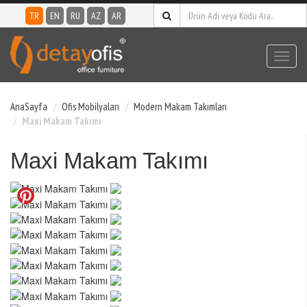
TR
EN
RU
AZ
AR
Toggl
navig
AnaSayfa
Ofis Mobilyaları
Modern Makam Takımları
Maxi Makam Takımı
Maxi Makam Takımı