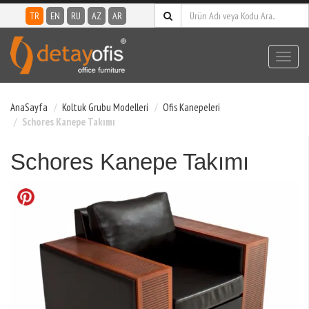
TR
EN
RU
AZ
AR
Toggl
navig
AnaSayfa
Koltuk Grubu Modelleri
Ofis Kanepeleri
Schores Kanepe Takımı
Schores Kanepe Takımı