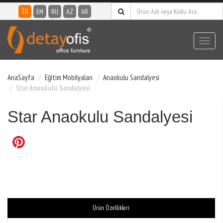
TR
EN
RU
AZ
AR
Toggl
navig
AnaSayfa
Eğitim Mobilyaları
Anaokulu Sandalyesi
Star Anaokulu Sandalyesi
Star Anaokulu Sandalyesi
Ürün Özellikleri