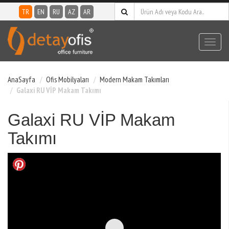
TR
EN
RU
AZ
AR
Toggl
navig
AnaSayfa
Ofis Mobilyaları
Modern Makam Takımları
Galaxi RU VİP Makam Takımı
Galaxi RU VİP Makam
Takımı