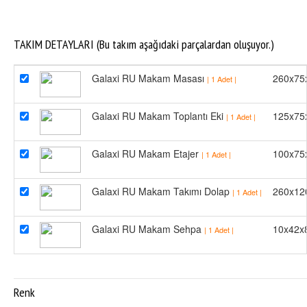
TAKIM DETAYLARI (Bu takım aşağıdaki parçalardan oluşuyor.)
Galaxi RU Makam Masası
260x75
| 1 Adet |
Galaxi RU Makam Toplantı Eki
125x75
| 1 Adet |
Galaxi RU Makam Etajer
100x75
| 1 Adet |
Galaxi RU Makam Takımı Dolap
260x12
| 1 Adet |
Galaxi RU Makam Sehpa
10x42x
| 1 Adet |
Renk